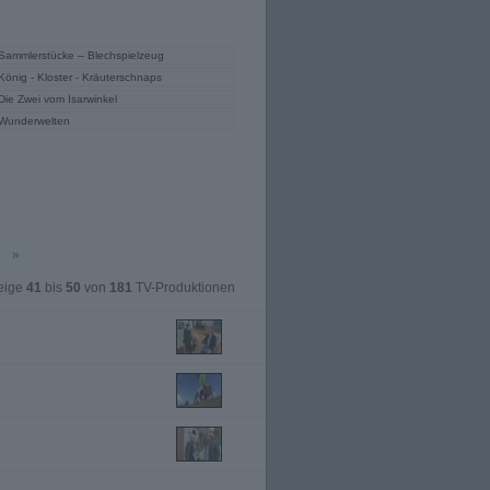
Sammlerstücke – Blechspielzeug
König - Kloster - Kräuterschnaps
Die Zwei vom Isarwinkel
Wunderwelten
»
eige
41
bis
50
von
181
TV-Produktionen