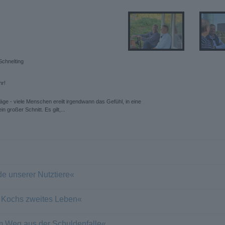
Schnelting
hr!
äge - viele Menschen ereilt irgendwann das Gefühl, in eine
n großer Schnitt. Es gilt,...
e unserer Nutztiere«
Kochs zweites Leben«
em Weg aus der Schuldenfalle«