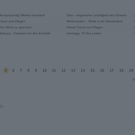
Hochprozentig! Whisky schottisch
Glas – trügerische Leichtigkeit des Scheins
Traum vom Fliegen
Winterzauber – Reise in ein Wunderland
Vom Glück zu sprechen
Petras Traum vom Fliegen
Helicops - Trainieren für den Ernstfall
sonntags, TV fürs Leben
5
6
7
8
9
10
11
12
13
14
15
16
17
18
19
z
l«