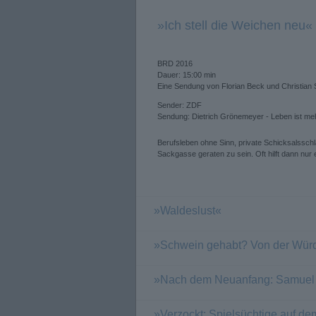
»Ich stell die Weichen neu«
BRD 2016
Dauer: 15:00 min
Eine Sendung von Florian Beck und Christian 
Sender: ZDF
Sendung: Dietrich Grönemeyer - Leben ist me
Berufsleben ohne Sinn, private Schicksalsschl
Sackgasse geraten zu sein. Oft hilft dann nur ei
»Waldeslust«
»Schwein gehabt? Von der Würd
»Nach dem Neuanfang: Samuel 
»Verzockt: Spielsüchtige auf d