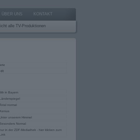
ÜBER UNS
KONTAKT
icht alle TV-Produktionen
arte
HR
Wir in Bayern
Länderspiegel
Total normal
Xenius
Unter unserem Himmel
Besonders Normal
nur in der ZDF-Mediathek - hier klicken zum
Link