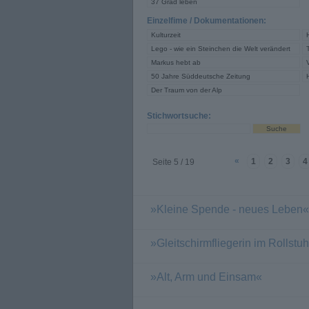
37 Grad leben
Einzelfime / Dokumentationen:
Kulturzeit
Lego - wie ein Steinchen die Welt verändert
Markus hebt ab
50 Jahre Süddeutsche Zeitung
Der Traum von der Alp
Stichwortsuche:
«
1
2
3
4
Seite 5 / 19
»Kleine Spende - neues Leben«
»Gleitschirmfliegerin im Rollstuh
»Alt, Arm und Einsam«