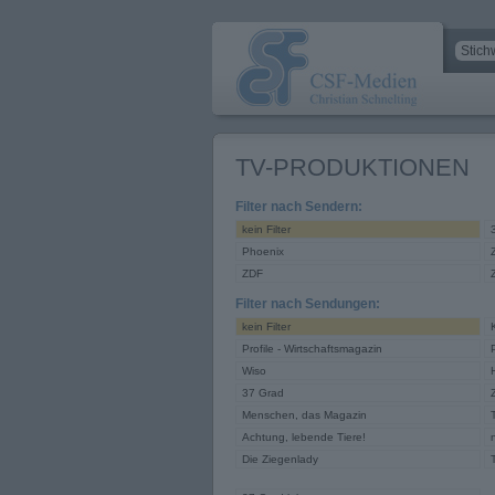
TV-PRODUKTIONEN
Filter nach Sendern:
kein Filter
Phoenix
ZDF
Filter nach Sendungen:
kein Filter
Profile - Wirtschaftsmagazin
Wiso
37 Grad
Menschen, das Magazin
Achtung, lebende Tiere!
Die Ziegenlady