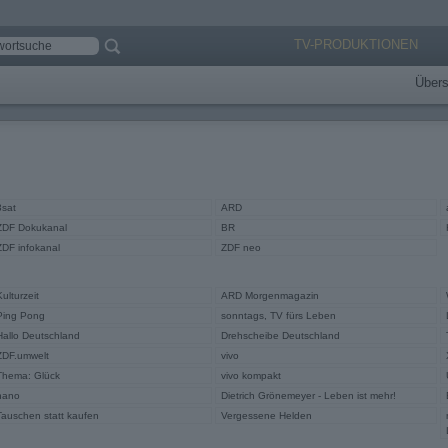
TV-PRODUKTIONEN
Übers
3sat
ARD
ZDF Dokukanal
BR
ZDF infokanal
ZDF neo
Kulturzeit
ARD Morgenmagazin
Ping Pong
sonntags, TV fürs Leben
Hallo Deutschland
Drehscheibe Deutschland
ZDF.umwelt
vivo
Thema: Glück
vivo kompakt
nano
Dietrich Grönemeyer - Leben ist mehr!
Tauschen statt kaufen
Vergessene Helden